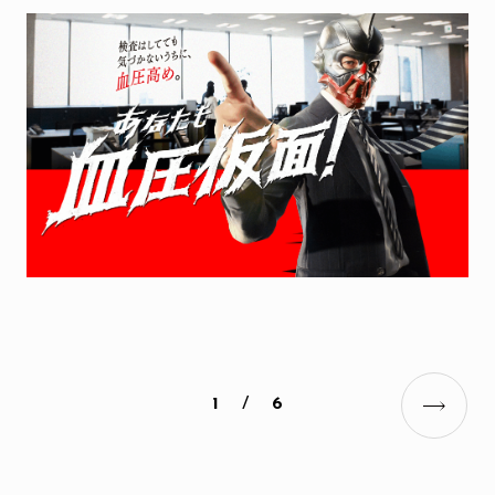
1
/
6