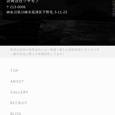
合同会社ワザモノ
〒213-0006
神奈川県川崎市高津区下野毛 3-11-23
私達は従来の造型会社とは一味違う新たな特殊造型スタジオです
（東京近辺に限らず全国対応してます）
TOP
ABOUT
GALLERY
RECRUIT
BLOG